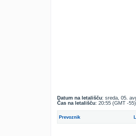
Datum na letališču
: sreda, 05. a
Čas na letališču
: 20:55 (GMT -55)
Prevoznik
L