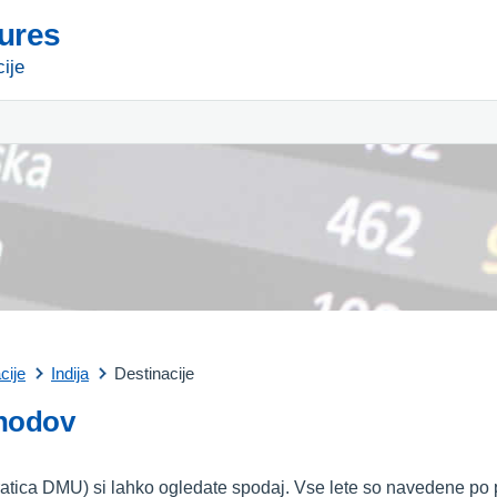
tures
ije
cije
Indija
Destinacije
ihodov
(kratica DMU) si lahko ogledate spodaj. Vse lete so navedene po