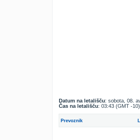
Datum na letališču
: sobota, 08. 
Čas na letališču
: 03:43 (GMT -10)
Prevoznik
L