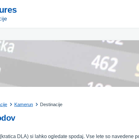
tures
ije
cije
Kamerun
Destinacije
odov
(kratica DLA) si lahko ogledate spodaj. Vse lete so navedene po