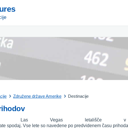
tures
ije
cije
Združene države Amerike
Destinacije
rihodov
za Las Vegas letališče v 
ate spodaj. Vse lete so navedene po predvidenem času prihoda in