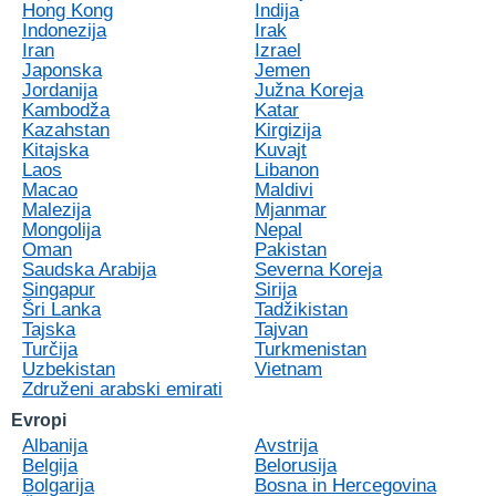
Hong Kong
Indija
Indonezija
Irak
Iran
Izrael
Japonska
Jemen
Jordanija
Južna Koreja
Kambodža
Katar
Kazahstan
Kirgizija
Kitajska
Kuvajt
Laos
Libanon
Macao
Maldivi
Malezija
Mjanmar
Mongolija
Nepal
Oman
Pakistan
Saudska Arabija
Severna Koreja
Singapur
Sirija
Šri Lanka
Tadžikistan
Tajska
Tajvan
Turčija
Turkmenistan
Uzbekistan
Vietnam
Združeni arabski emirati
Evropi
Albanija
Avstrija
Belgija
Belorusija
Bolgarija
Bosna in Hercegovina