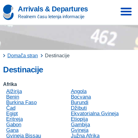
Arrivals & Departures
Realnem času letenja informacije
Domača stran
Destinacije
Destinacije
Afrika
Alžirija
Angola
Benin
Bocvana
Burkina Faso
Burundi
Čad
Džibuti
Egipt
Ekvatorialna Gvineja
Eritreja
Etiopija
Gabon
Gambija
Gana
Gvineja
Gvineja Bissau
Južna Afrika