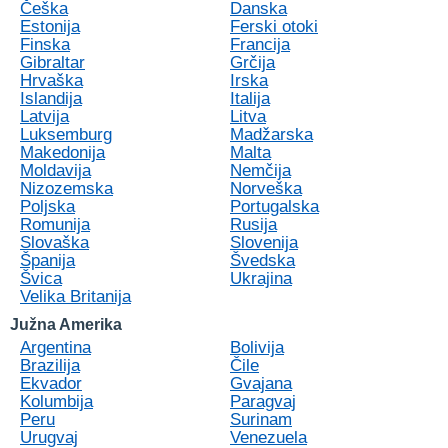
Češka
Danska
Estonija
Ferski otoki
Finska
Francija
Gibraltar
Grčija
Hrvaška
Irska
Islandija
Italija
Latvija
Litva
Luksemburg
Madžarska
Makedonija
Malta
Moldavija
Nemčija
Nizozemska
Norveška
Poljska
Portugalska
Romunija
Rusija
Slovaška
Slovenija
Španija
Švedska
Švica
Ukrajina
Velika Britanija
Južna Amerika
Argentina
Bolivija
Brazilija
Čile
Ekvador
Gvajana
Kolumbija
Paragvaj
Peru
Surinam
Urugvaj
Venezuela