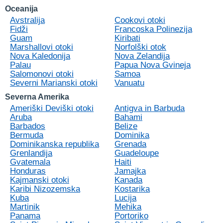
Oceanija
Avstralija
Cookovi otoki
Fidži
Francoska Polinezija
Guam
Kiribati
Marshallovi otoki
Norfolški otok
Nova Kaledonija
Nova Zelandija
Palau
Papua Nova Gvineja
Salomonovi otoki
Samoa
Severni Marianski otoki
Vanuatu
Severna Amerika
Ameriški Deviški otoki
Antigva in Barbuda
Aruba
Bahami
Barbados
Belize
Bermuda
Dominika
Dominikanska republika
Grenada
Grenlandija
Guadeloupe
Gvatemala
Haiti
Honduras
Jamajka
Kajmanski otoki
Kanada
Karibi Nizozemska
Kostarika
Kuba
Lucija
Martinik
Mehika
Panama
Portoriko