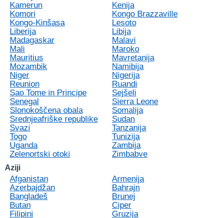
Kamerun
Kenija
Komori
Kongo Brazzaville
Kongo-Kinšasa
Lesoto
Liberija
Libija
Madagaskar
Malavi
Mali
Maroko
Mauritius
Mavretanija
Mozambik
Namibija
Niger
Nigerija
Reunion
Ruandi
Sao Tome in Principe
Sejšeli
Senegal
Sierra Leone
Slonokoščena obala
Somalija
Srednjeafriške republike
Sudan
Svazi
Tanzanija
Togo
Tunizija
Uganda
Zambija
Zelenortski otoki
Zimbabve
Aziji
Afganistan
Armenija
Azerbajdžan
Bahrajn
Bangladeš
Brunej
Butan
Ciper
Filipini
Gruzija