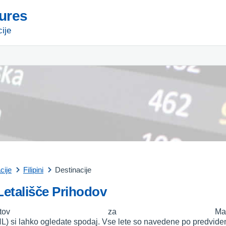
tures
ije
cije
Filipini
Destinacije
Letališče Prihodov
 letov za Mani
 MNL) si lahko ogledate spodaj. Vse lete so navedene po predvide