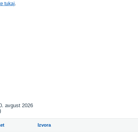
te tukaj
.
10. avgust 2026
)
et
Izvora