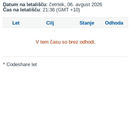
Datum na letališču
: četrtek, 06. avgust 2026
Čas na letališču
: 21:36 (GMT +10)
Let
Cilj
Stanje
Odhoda
V tem času so brez odhodi.
* Codeshare let