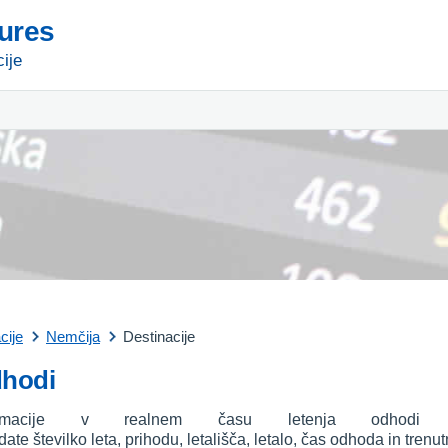
tures
ije
cije
Nemčija
Destinacije
dhodi
rmacije v realnem času letenja odhodi z
ate številko leta, prihodu, letališča, letalo, čas odhoda in tren