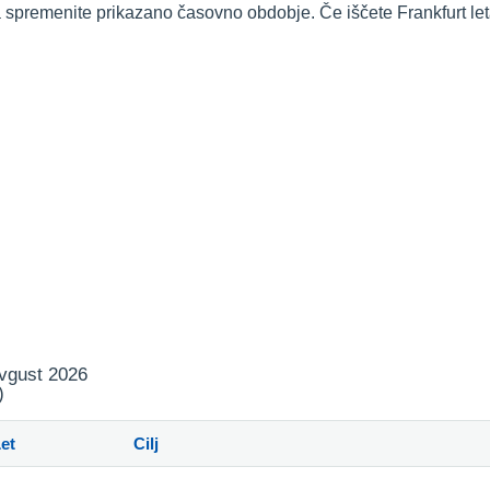
da spremenite prikazano časovno obdobje. Če iščete Frankfurt le
avgust 2026
)
et
Cilj