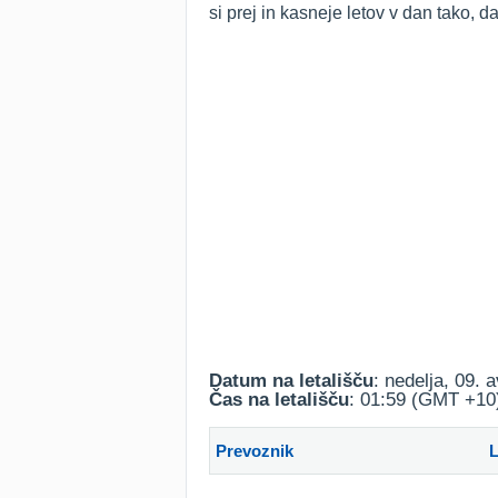
si prej in kasneje letov v dan tako, 
Datum na letališču
: nedelja, 09. 
Čas na letališču
: 01:59 (GMT +10
Prevoznik
L