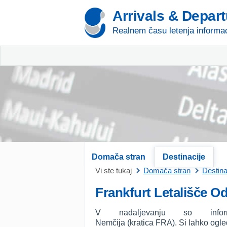
Arrivals & Depar
Realnem času letenja informac
Domača stran
Destinacije
Vi ste tukaj
Domača stran
Destina
Frankfurt Letališče O
V nadaljevanju so info
Nemčija (kratica FRA). Si lahko ogled