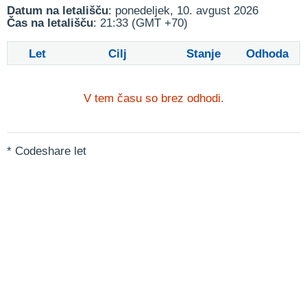
Datum na letališču
: ponedeljek, 10. avgust 2026
Čas na letališču
: 21:33 (GMT +70)
Let
Cilj
Stanje
Odhoda
V tem času so brez odhodi.
* Codeshare let