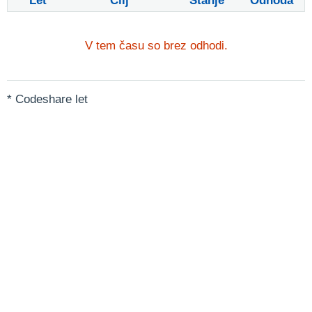
Let
Cilj
Stanje
Odhoda
V tem času so brez odhodi.
* Codeshare let