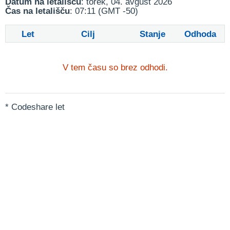
Datum na letališču
: torek, 04. avgust 2026
Čas na letališču
: 07:11 (GMT -50)
Let
Cilj
Stanje
Odhoda
V tem času so brez odhodi.
* Codeshare let