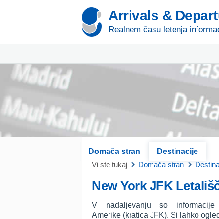
Arrivals & Depar
Realnem času letenja informac
Domača stran
Destinacije
Vi ste tukaj
Domača stran
Destina
New York JFK Letališ
V nadaljevanju so informaci
Amerike (kratica JFK). Si lahko ogled