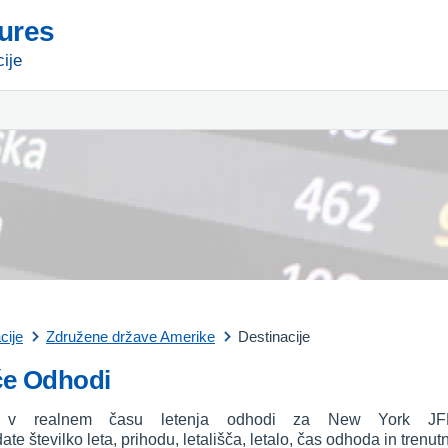
tures
ije
cije
Združene države Amerike
Destinacije
če Odhodi
je v realnem času letenja odhodi za New York JFK
ate številko leta, prihodu, letališča, letalo, čas odhoda in tren