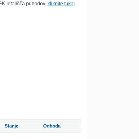
FK letališča prihodov,
kliknite tukaj
.
Stanje
Odhoda