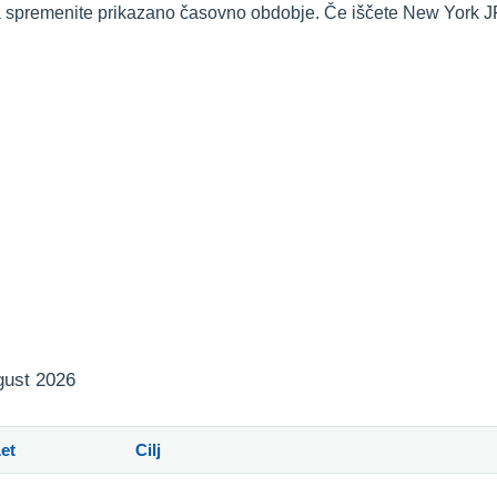
 da spremenite prikazano časovno obdobje. Če iščete New York J
vgust 2026
et
Cilj