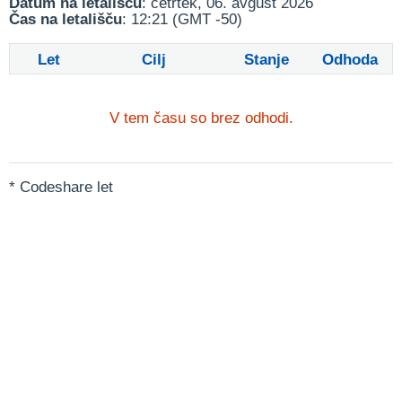
Datum na letališču
: četrtek, 06. avgust 2026
Čas na letališču
: 12:21 (GMT -50)
Let
Cilj
Stanje
Odhoda
V tem času so brez odhodi.
* Codeshare let